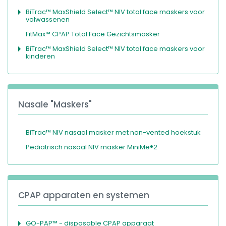
BiTrac™ MaxShield Select™ NIV total face maskers voor
volwassenen
FitMax™ CPAP Total Face Gezichtsmasker
BiTrac™ MaxShield Select™ NIV total face maskers voor
kinderen
Nasale "Maskers"
BiTrac™ NIV nasaal masker met non-vented hoekstuk
Pediatrisch nasaal NIV masker MiniMe®2
CPAP apparaten en systemen
GO-PAP™ - disposable CPAP apparaat