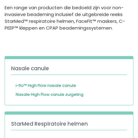
España
Turkey
Een range van producten die bedoeld zijn voor non-
France
invasieve beademing inclusief de uitgebreide reeks
StarMed™ respiratoire helmen, FaceFit™ maskers, C-
International English
PEEP™ kleppen en CPAP beademingssystemen.
Nasale canule
i-flo™ High Flow nasale canule
Nasale High Flow canule zuigeling
StarMed Respiratoire helmen