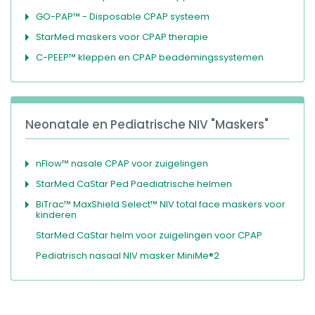
GO-PAP™ - Disposable CPAP systeem
StarMed maskers voor CPAP therapie
C-PEEP™ kleppen en CPAP beademingssystemen
Neonatale en Pediatrische NIV "Maskers"
nFlow™ nasale CPAP voor zuigelingen
StarMed CaStar Ped Paediatrische helmen
BiTrac™ MaxShield Select™ NIV total face maskers voor
kinderen
StarMed CaStar helm voor zuigelingen voor CPAP
Pediatrisch nasaal NIV masker MiniMe®2