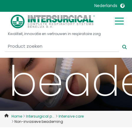
invas
Nederlands
United Kingdom
Ireland
Kwaliteit, innovatie en vertrouwen in respiratoire zorg
United States
Italia
Australia
Japan
bead
België, Nederlands
Lietuva
Belgique, Français
Malaysia
Canada, English
Mexico
Canada, Français
Nederlands
China
Norway
Colombia
Portugal
Denmark
Russia
Home
Intersurgical p...
Intensive care
Non-invasieve beademing
Deutschland
Sweden