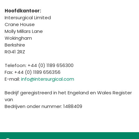
España
Turkey
Hoofdkantoor:
France
Intersurgical Limited
Crane House
International English
Molly Millars Lane
Wokingham
Berkshire
RG41 2RZ
Telefoon: +44 (0) 1189 656300
Fax: +44 (0) 1189 656356
E-mail:
info@intersurgical.com
Bedrijf geregistreerd in het Engeland en Wales Register
van
Bedrijven onder nummer: 1488409