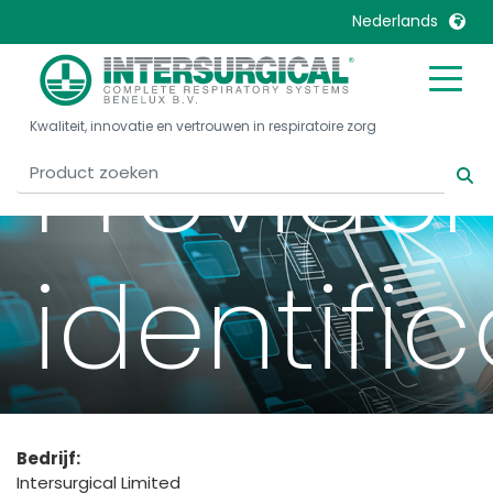
Nederlands
United Kingdom
Ireland
Provider
Kwaliteit, innovatie en vertrouwen in respiratoire zorg
United States
Italia
Australia
Japan
België, Nederlands
Lietuva
Belgique, Français
Malaysia
identific
Canada, English
Mexico
Canada, Français
Nederlands
China
Norway
Colombia
Portugal
Denmark
Russia
Bedrijf:
Deutschland
Sweden
Intersurgical Limited