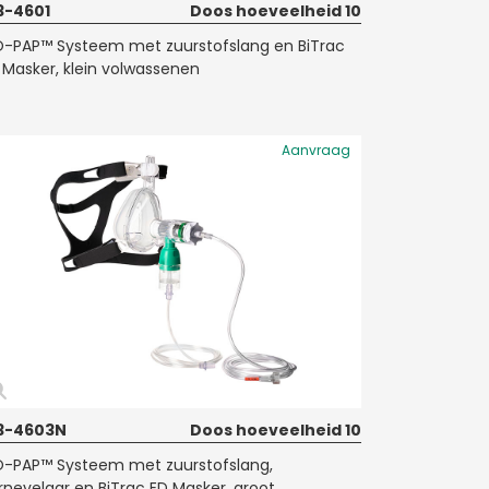
3-4601
Doos hoeveelheid 10
-PAP™ Systeem met zuurstofslang en BiTrac
 Masker, klein volwassenen
Aanvraag
3-4603N
Doos hoeveelheid 10
-PAP™ Systeem met zuurstofslang,
rnevelaar en BiTrac ED Masker, groot