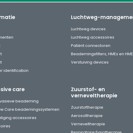
rmatie
Luchtweg-manageme
s
Luchtweg devices
menten
Luchtweg accessoires
k
Patiënt connectoren
t
Beademingsfilters, HMEs en HME
t
Verstuiving devices
r identification
nsive care
Zuurstof- en
verneveltherapie
vasieve beademing
Zuurstoftherapie
ive Care beademingssystemen
Aerosoltherapie
tiging accessoires
Verneveltherapie
oires
Respiratoire Fysiotherapie