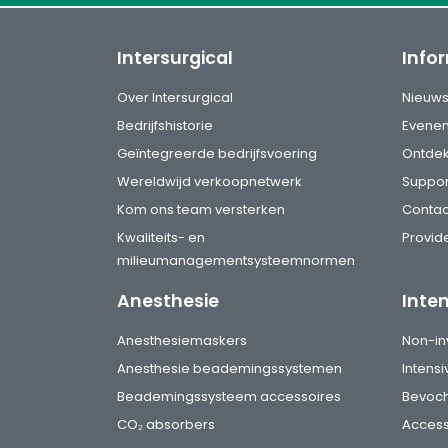
Intersurgical
Info
Over Intersurgical
Nieuw
Bedrijfshistorie
Evene
Geïntegreerde bedrijfsvoering
Ontde
Wereldwijd verkoopnetwerk
Suppor
Kom ons team versterken
Contac
Kwaliteits- en
Provide
milieumanagementsysteemnormen
Anesthesie
Inte
Anesthesiemaskers
Non-in
Anesthesie beademingssystemen
Intens
Beademingssysteem accessoires
Bevoch
CO₂ absorbers
Access