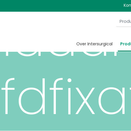
Kom
ndaa
Over Intersurgical
Prod
fdfixa