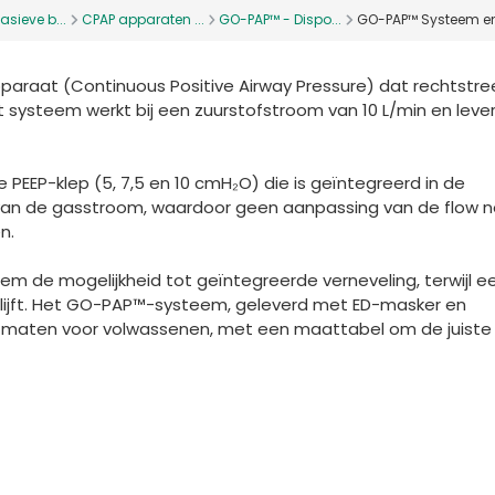
sieve b...
CPAP apparaten ...
GO-PAP™ - Dispo...
GO-PAP™ Systeem en
araat (Continuous Positive Airway Pressure) dat rechtstre
 systeem werkt bij een zuurstofstroom van 10 L/min en leve
 PEEP-klep (5, 7,5 en 10 cmH₂O) die is geïntegreerd in de
 van de gasstroom, waardoor geen aanpassing van de flow no
n.
eem de mogelijkheid tot geïntegreerde verneveling, terwijl e
lijft. Het GO-PAP™-systeem, geleverd met ED-masker en
ie maten voor volwassenen, met een maattabel om de juiste