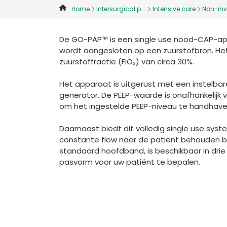
Home
Intersurgical p...
Intensive care
Non-inva
De GO-PAP™ is een single use nood-CAP-app
wordt aangesloten op een zuurstofbron. Het
zuurstoffractie (FiO₂) van circa 30%.
Het apparaat is uitgerust met een instelbare
generator. De PEEP-waarde is onafhankelijk
om het ingestelde PEEP-niveau te handhave
Daarnaast biedt dit volledig single use syst
constante flow naar de patiënt behouden b
standaard hoofdband, is beschikbaar in dr
pasvorm voor uw patiënt te bepalen.