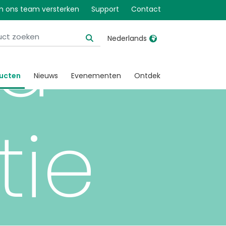
 ons team versterken
Support
Contact
rd
Nederlands
United Kingdom
Ireland
ucten
Nieuws
Evenementen
Ontdek
United States
Italia
Australia
Japan
tie
België, Nederlands
Lietuva
Belgique, Français
Malaysia
Canada, English
Mexico
Canada, Français
Nederlands
China
Norway
Colombia
Portugal
Denmark
Russia