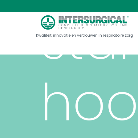
sta
Kwaliteit, innovatie en vertrouwen in respiratoire zorg
hoo