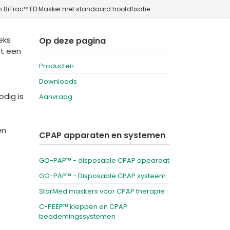
 BiTrac™ ED Masker met standaard hoofdfixatie
Deutschland
Sweden
España
Turkey
eks
Op deze pagina
rt een
France
Producten
International English
Downloads
dig is
Aanvraag
en
CPAP apparaten en systemen
GO-PAP™ - disposable CPAP apparaat
GO-PAP™ - Disposable CPAP systeem
StarMed maskers voor CPAP therapie
C-PEEP™ kleppen en CPAP
beademingssystemen