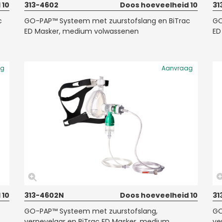
 10
313-4602
Doos hoeveelheid 10
31
c
GO-PAP™ Systeem met zuurstofslang en BiTrac
GO
ED Masker, medium volwassenen
ED
ag
Aanvraag
 10
313-4602N
Doos hoeveelheid 10
31
GO-PAP™ Systeem met zuurstofslang,
GO
vernevelaar en BiTrac ED Masker, medium
ve