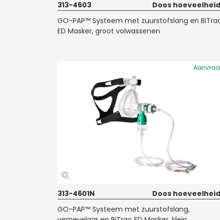
313-4603
Doos hoeveelheid
GO-PAP™ Systeem met zuurstofslang en BiTra
ED Masker, groot volwassenen
Aanvra
313-4601N
Doos hoeveelheid
GO-PAP™ Systeem met zuurstofslang,
vernevelaar en BiTrac ED Masker, klein