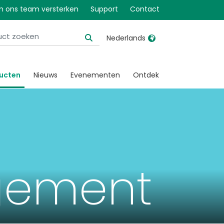
 ons team versterken
Support
Contact
Nederlands
United Kingdom
Ireland
ucten
Nieuws
Evenementen
Ontdek
United States
Italia
Australia
Japan
België, Nederlands
Lietuva
Belgique, Français
Malaysia
Canada, English
Mexico
gement
Canada, Français
Nederlands
China
Norway
Colombia
Portugal
Denmark
Russia