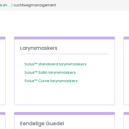
 en...
Luchtwegmanagement
Larynxmaskers
Solus™ standaard larynxmaskers
Solus™ Satin larynxmaskers
Solus™ Curve larynxmaskers
Eendelige Guedel