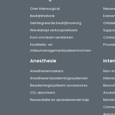
Over Intersurgical
Nieuw
Bedrijfshistorie
Evene
Geïntegreerde bedrijfsvoering
Ontde
Wereldwijd verkoopnetwerk
Suppor
Kom ons team versterken
Contac
Kwaliteits- en
Provide
milieumanagementsysteemnormen
Anesthesie
Inte
Anesthesiemaskers
Non-in
Anesthesie beademingssystemen
Intens
Beademingssysteem accessoires
Bevoch
CO₂ absorbers
Access
Resuscitatie en spoedeisende hulp
Mondv
Conne
Appara