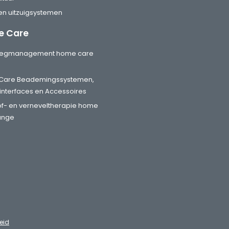
en uitzuigsystemen
 Care
wegmanagement home care
Care Beademingssystemen,
tinterfaces en Accessoires
of- en verneveltherapie home
ange
eid