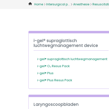
Home
Intersurgical p...
Anesthesie
Resuscitatie
i-gel® supraglottisch
luchtwegmanagement device
i-gel® supraglottisch luchtwegmanagement
i-gel® O₂ Resus Pack
i-gel® Plus
i-gel® Plus Resus Pack
Laryngoscoopbladen