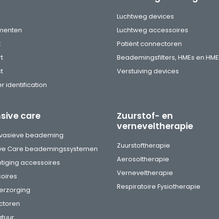
s
Luchtweg devices
menten
Luchtweg accessoires
k
Patiënt connectoren
t
Beademingsfilters, HMEs en HME
t
Verstuiving devices
r identification
nsive care
Zuurstof- en
verneveltherapie
vasieve beademing
Zuurstoftherapie
ive Care beademingssystemen
Aerosoltherapie
tiging accessoires
Verneveltherapie
oires
Respiratoire Fysiotherapie
erzorging
ctoren
tuur