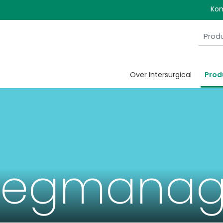
Kom
Over Intersurgical
Prod
wegmana