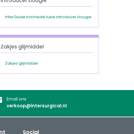
introducer bougie
InterGuide tracheale tube introducer bougie
Zakjes glijmiddel
Zakjes glijmiddel
Email ons
verkoop@intersurgical.nl
nt
Social