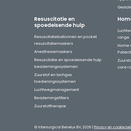
Geslot
Resuscitatie en
Home
spoedeisende hulp
Lucht
Resuscitatieballonnen en pocket
range
resuscitatiemaskers
Home 
Anesthesiemaskers
Patiën
Resuscitatie en spoedeisende hulp
Zuurst
beademingssystemen
care r
Zuurstof en lachgas
toedieningssystemen
Luchtwegmanagement
Beademingsfilters
Zuurstoftherapie
© Intersurgical Benelux BV, 2026 |
Privacy en cookie bel