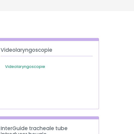
Deutschland
Sweden
España
Turkey
France
International English
Videolaryngoscopie
Videolaryngoscopie
InterGuide tracheale tube