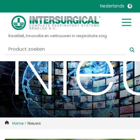
Nederlands
Nie
United Kingdom
Ireland
Kwaliteit, innovatie en vertrouwen in respiratoire zorg
United States
Italia
Australia
Japan
België, Nederlands
Lietuva
Belgique, Français
Malaysia
Canada, English
Mexico
Canada, Français
Nederlands
China
Norway
Colombia
Portugal
Denmark
Russia
Home
Nieuws
Deutschland
Sweden