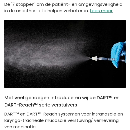
De '7 stappen' om de patiënt- en omgevingsveiligheid
in de anesthesie te helpen verbeteren.
Lees meer
Met veel genoegen introduceren wij de DART™ en
DART-Reach™ serie verstuivers
DART™ en DART™-Reach systemen voor intranasale en
laryngo-tracheale mucosale verstuiving/ verneveling
van medicatie.