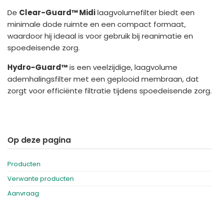
España
Turkey
De
Clear-Guard™ Midi
laagvolumefilter biedt een
France
minimale dode ruimte en een compact formaat,
waardoor hij ideaal is voor gebruik bij reanimatie en
International English
spoedeisende zorg.
Hydro-Guard™
is een veelzijdige, laagvolume
ademhalingsfilter met een geplooid membraan, dat
zorgt voor efficiënte filtratie tijdens spoedeisende zorg.
Op deze pagina
Producten
Verwante producten
Aanvraag