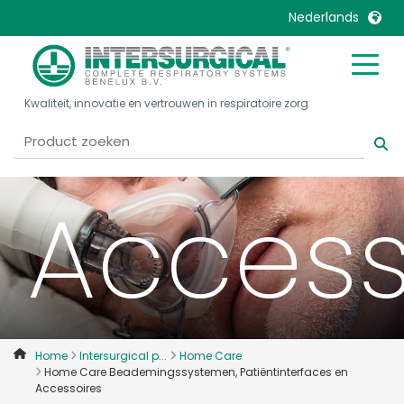
Nederlands
Patiën
United Kingdom
Ireland
Kwaliteit, innovatie en vertrouwen in respiratoire zorg
United States
Italia
Australia
Japan
België, Nederlands
Lietuva
Access
Belgique, Français
Malaysia
Canada, English
Mexico
Canada, Français
Nederlands
China
Norway
Colombia
Portugal
Denmark
Russia
Home
Intersurgical p...
Home Care
Home Care Beademingssystemen, Patiëntinterfaces en
Deutschland
Sweden
Accessoires