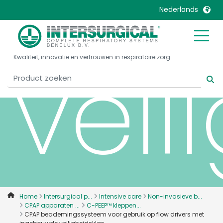
Nederlands
United Kingdom
Ireland
veil
Kwaliteit, innovatie en vertrouwen in respiratoire zorg
United States
Italia
Australia
Japan
België, Nederlands
Lietuva
Belgique, Français
Malaysia
Canada, English
Mexico
Canada, Français
Nederlands
China
Norway
Colombia
Portugal
Denmark
Russia
Home
Intersurgical p...
Intensive care
Non-invasieve b...
CPAP apparaten ...
C-PEEP™ kleppen...
Deutschland
Sweden
CPAP beademingssysteem voor gebruik op flow drivers met