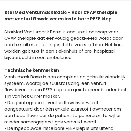
España
Turkey
StarMed Ventumask Basic - Voor CPAP therapie
France
met venturi flowdriver en instelbare PEEP klep
International English
StarMed Ventumask Basic is een uniek ontwerp voor
CPAP therapie dat eenvoudig geactiveerd wordt door
aan te sluiten op een geschikte zuurstofbron. Het kan
worden gebruikt in een ziekenhuis of pre-hospitaal,
bijvoorbeeld in een ambulance.
Technische kenmerken
Ventumask Basic is een compleet en gebruiksvriendelijk
systeem, waarbij de zuurstofslang, een venturi
flowdriver en een PEEP klep een geïntegreerd onderdeel
zijn van het CPAP masker.
• De geïntegreerde venturi flowdriver wordt
aangestuurd door één enkele zuurstof flowmeter om
een hoge flow naar de patiënt te genereren terwijl er
minder samengeperst gas verbruikt wordt.
• De ingebouwde instelbare PEEP klep is uitsluitend