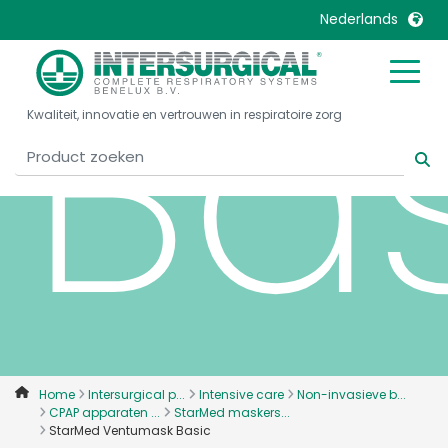
Ba
Nederlands
United Kingdom
Ireland
Kwaliteit, innovatie en vertrouwen in respiratoire zorg
United States
Italia
Australia
Japan
België, Nederlands
Lietuva
Belgique, Français
Malaysia
Canada, English
Mexico
Canada, Français
Nederlands
China
Norway
Colombia
Portugal
Denmark
Russia
Home
Intersurgical p...
Intensive care
Non-invasieve b...
CPAP apparaten ...
StarMed maskers...
Deutschland
Sweden
StarMed Ventumask Basic