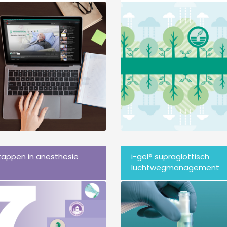
tappen in anesthesie
i-gel® supraglottisch
luchtwegmanagement