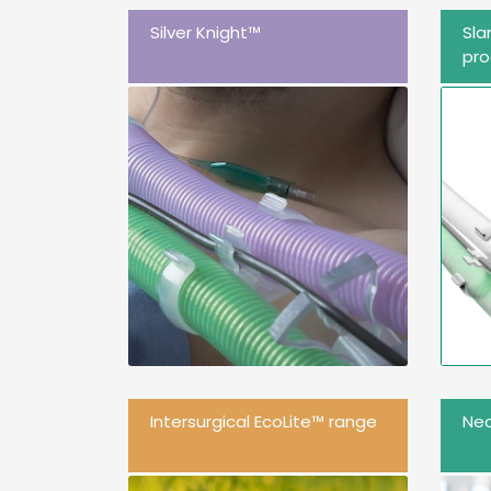
Silver Knight™
Sl
pr
Intersurgical EcoLite™ range
Neo