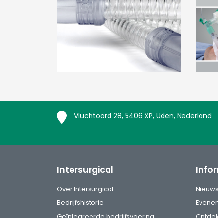
Vluchtoord 28, 5406 XP, Uden, Nederland
Intersurgical
Info
Over Intersurgical
Nieuw
Bedrijfshistorie
Evene
Geïntegreerde bedrijfsvoering
Ontde