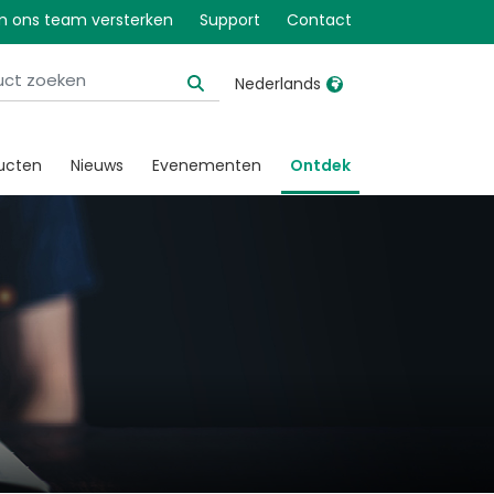
 ons team versterken
Support
Contact
Nederlands
United Kingdom
Ireland
ucten
Nieuws
Evenementen
Ontdek
United States
Italia
Australia
Japan
België, Nederlands
Lietuva
Belgique, Français
Malaysia
Canada, English
Mexico
Canada, Français
Nederlands
China
Norway
Colombia
Portugal
Denmark
Russia