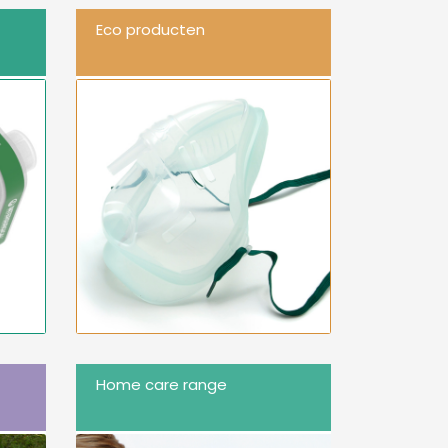
Eco producten
Home care range