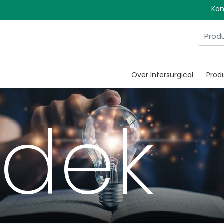
Kom
Over Intersurgical
Prod
dek