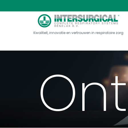
Kwaliteit, innovatie en vertrouwen in respiratoire zorg
Ont