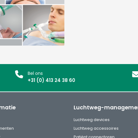
Bel ons
+31 (0) 413 24 38 60
rmatie
Luchtweg-manageme
s
Luchtweg devices
menten
Luchtweg accessoires
k
Patiënt connectoren