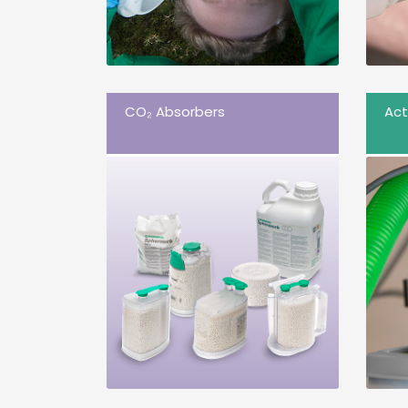
CO₂ Absorbers
Act