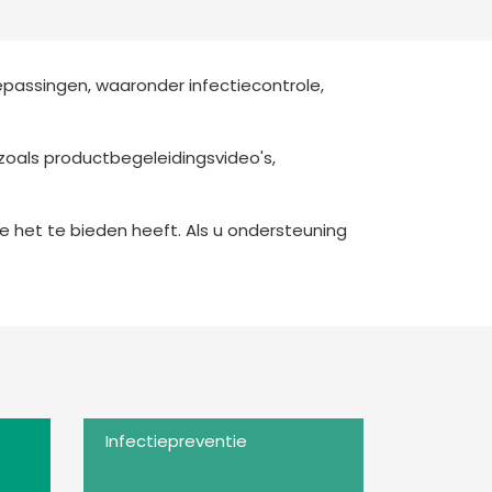
Deutschland
Sweden
España
Turkey
passingen, waaronder infectiecontrole,
France
International English
zoals productbegeleidingsvideo's,
 het te bieden heeft. Als u ondersteuning
Infectiepreventie