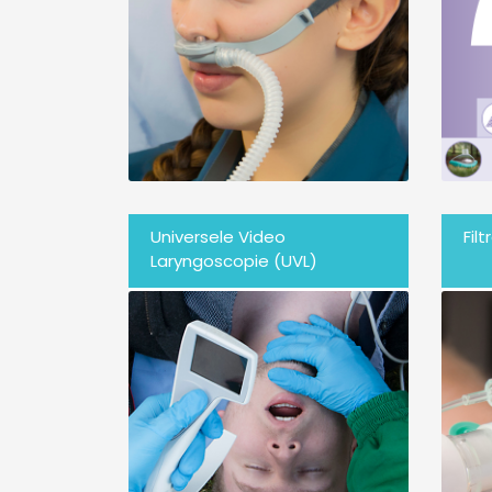
Universele Video
Fil
Laryngoscopie (UVL)