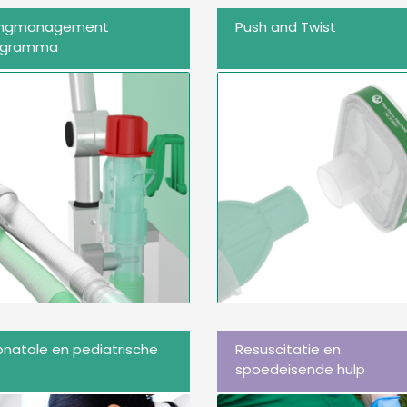
angmanagement
Push and Twist
ogramma
natale en pediatrische
Resuscitatie en
spoedeisende hulp