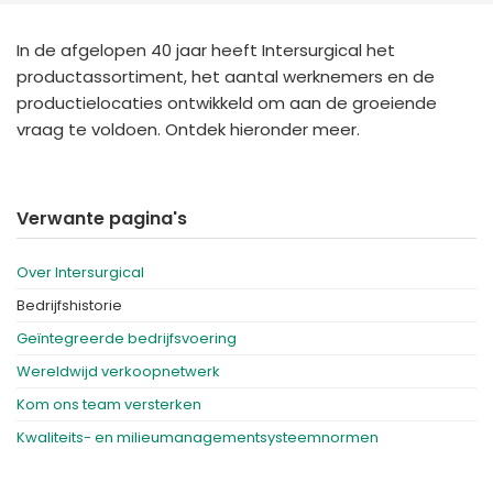
España
Turkey
France
In de afgelopen 40 jaar heeft Intersurgical het
productassortiment, het aantal werknemers en de
International English
productielocaties ontwikkeld om aan de groeiende
vraag te voldoen. Ontdek hieronder meer.
Verwante pagina's
Over Intersurgical
Bedrijfshistorie
Geïntegreerde bedrijfsvoering
Wereldwijd verkoopnetwerk
Kom ons team versterken
Kwaliteits- en milieumanagementsysteemnormen