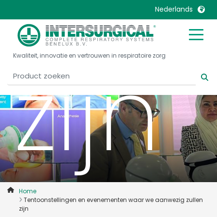
Nederlands
United Kingdom
Ireland
zijn
Kwaliteit, innovatie en vertrouwen in respiratoire zorg
United States
Italia
Australia
Japan
België, Nederlands
Lietuva
Belgique, Français
Malaysia
Canada, English
Mexico
Canada, Français
Nederlands
China
Norway
Colombia
Portugal
Denmark
Russia
Home
Tentoonstellingen en evenementen waar we aanwezig zullen
Deutschland
Sweden
zijn