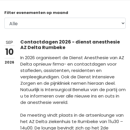
España
Turkey
Filter evenementen op maand
France
International English
Contactdagen 2026 - dienst anesthesie
SEP
AZ Delta Rumbeke
10
In 2026 organiseert de Dienst Anesthesie van AZ
2026
Delta opnieuw firma- en contactdagen voor
stafleden, assistenten, residenten en
verpleegkundigen. Ook de Dienst Intensieve
Zorgen en de pijnkliniek nemen hieraan deel.
Natuurlijk is Intersurgical Benelux van de partij om
u te informeren over alle nieuwe ins en outs in
de anesthesie wereld.
De meeting vindt plaats in de artsenlounge van
het AZ Delta ziekenhuis te Rumbeke van 11u30 –
14u00. De lounge bevindt zich op het 2de