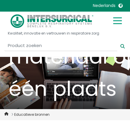
Nederlands
ondersteun
United Kingdom
Ireland
Kwaliteit, innovatie en vertrouwen in respiratoire zorg
United States
Italia
Australia
Japan
materiaal o
België, Nederlands
Lietuva
Belgique, Français
Malaysia
Canada, English
Mexico
één plaats
Canada, Français
Nederlands
China
Norway
Colombia
Portugal
Denmark
Russia
Educatieve bronnen
Deutschland
Sweden