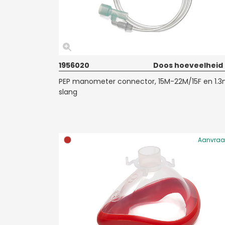
1956020
Doos hoeveelheid
PEP manometer connector, 15M-22M/15F en 1.
slang
Aanvra