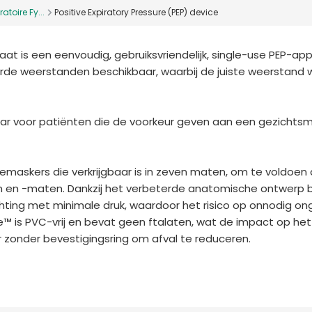
atoire Fy...
Positive Expiratory Pressure (PEP) device
aat is een eenvoudig, gebruiksvriendelijk, single-use PEP-ap
eerde weerstanden beschikbaar, waarbij de juiste weerstand 
aar voor patiënten die de voorkeur geven aan een gezichts
iemaskers die verkrijgbaar is in zeven maten, om te voldoen
en en -maten. Dankzij het verbeterde anatomische ontwerp 
hting met minimale druk, waardoor het risico op onnodig o
te™ is PVC-vrij en bevat geen ftalaten, wat de impact op het
aar zonder bevestigingsring om afval te reduceren.