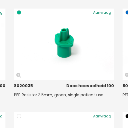
ag
Aanvraag
100
8020035
Doos hoeveelheid 100
8
PEP Resistor 3.5mm, groen, single patient use
PE
ag
Aanvraag