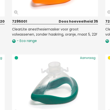
 20
7295001
Doos hoeveelheid 35
72
ClearLite anesthesiemasker voor groot
Cl
volwassenen, zonder haakring, oranje, maat 5, 22F
vo
- Eco range
ag
Aanvraag