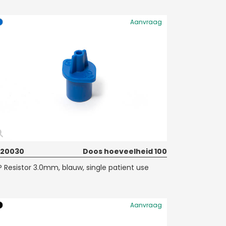
Aanvraag
020030
Doos hoeveelheid 100
P Resistor 3.0mm, blauw, single patient use
Aanvraag