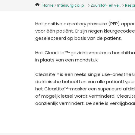
Home
Intersurgical p...
Zuurstof- en ve...
Respir
Het positive expiratory pressure (PEP) appar
voor één patiënt. Er zijn negen kleurgecod
geselecteerd op basis van de patiënt.
Het ClearLite™-gezichtsmasker is beschikb
in plaats van een mondstuk.
ClearLite™ is een reeks single use-anesthes
de klinische behoeften van alle patiënttyp
het ClearLite™-masker een superieure afdic
of mogelijk letsel wordt verminderd. ClearLi
aanzienlijk vermindert. De serie is verkrijgb