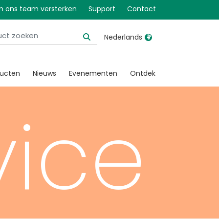
 ons team versterken
Support
Contact
Nederlands
United Kingdom
Ireland
ducten
Nieuws
Evenementen
Ontdek
United States
Italia
Australia
Japan
vice
België, Nederlands
Lietuva
Belgique, Français
Malaysia
Canada, English
Mexico
Canada, Français
Nederlands
China
Norway
Colombia
Portugal
Denmark
Russia