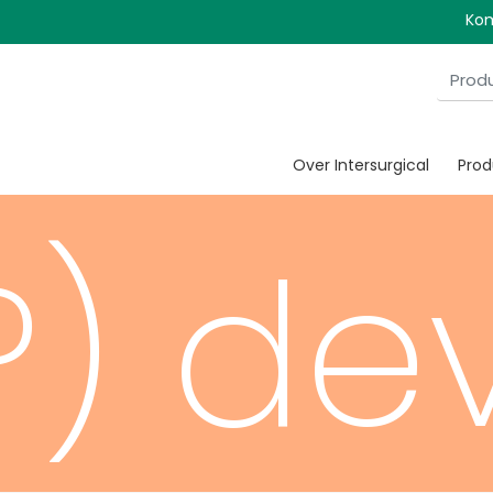
ssure
Kom
Over Intersurgical
Pro
P) de