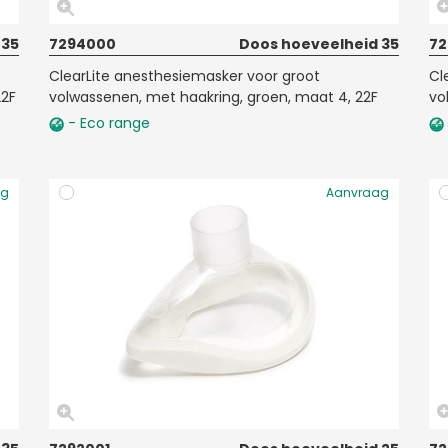
 35
7294000
Doos hoeveelheid 35
72
ClearLite anesthesiemasker voor groot
Cl
22F
volwassenen, met haakring, groen, maat 4, 22F
vo
- Eco range
ag
Aanvraag