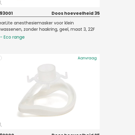
93001
Doos hoeveelheid 35
earLite anesthesiemasker voor klein
lwassenen, zonder haakring, geel, maat 3, 22F
- Eco range
Aanvraag