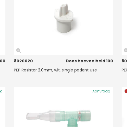
100
8020020
Doos hoeveelheid 100
80
PEP Resistor 2.0mm, wit, single patient use
PE
ag
Aanvraag