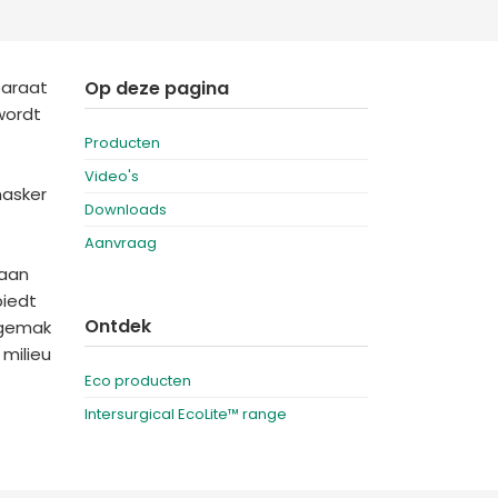
Deutschland
Sweden
España
Turkey
paraat
Op deze pagina
France
wordt
Producten
International English
Video's
masker
Downloads
Aanvraag
 aan
biedt
Ontdek
ngemak
 milieu
Eco producten
Intersurgical EcoLite™ range