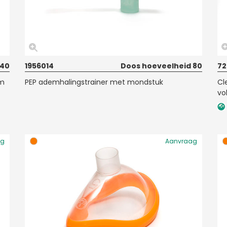
 40
1956014
Doos hoeveelheid 80
72
3m
PEP ademhalingstrainer met mondstuk
Cl
vo
ag
Aanvraag