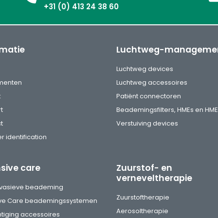
+31 (0) 413 24 38 60
rmatie
Luchtweg-manageme
s
Luchtweg devices
menten
Luchtweg accessoires
k
Patiënt connectoren
t
Beademingsfilters, HMEs en HME
t
Verstuiving devices
r identification
nsive care
Zuurstof- en
verneveltherapie
vasieve beademing
Zuurstoftherapie
ive Care beademingssystemen
Aerosoltherapie
tiging accessoires