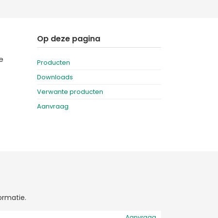
Deutschland
Sweden
España
Turkey
Op deze pagina
France
e
Producten
International English
Downloads
Verwante producten
Aanvraag
ormatie.
Aanvraag