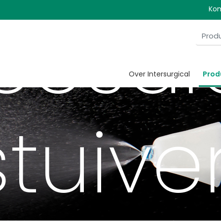
Kom
osal
Over Intersurgical
Prod
tuive