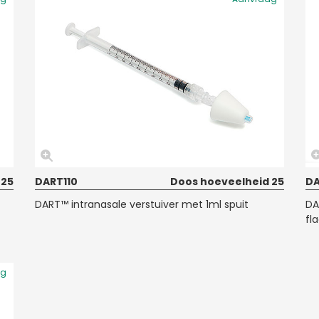
 25
DART110
Doos hoeveelheid 25
DA
DART™ intranasale verstuiver met 1ml spuit
DA
fl
ag