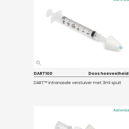
DART100
Doos hoeveelheid
DART™ intranasale verstuiver met 3ml spuit
Aanvra