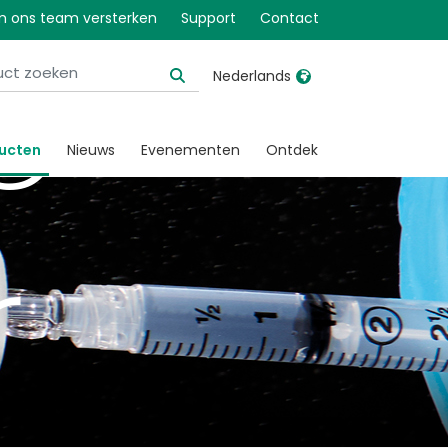
 ons team versterken
Support
Contact
e
Nederlands
United Kingdom
Ireland
ucten
Nieuws
Evenementen
Ontdek
United States
Italia
Australia
Japan
r
België, Nederlands
Lietuva
Belgique, Français
Malaysia
Canada, English
Mexico
Canada, Français
Nederlands
China
Norway
Colombia
Portugal
Denmark
Russia