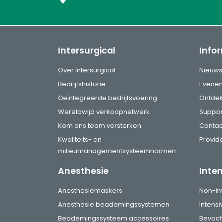
Intersurgical
Info
Over Intersurgical
Nieuw
Bedrijfshistorie
Evene
Geïntegreerde bedrijfsvoering
Ontde
Wereldwijd verkoopnetwerk
Suppor
Kom ons team versterken
Contac
Kwaliteits- en
Provide
milieumanagementsysteemnormen
Anesthesie
Inte
Anesthesiemaskers
Non-in
Anesthesie beademingssystemen
Intens
Beademingssysteem accessoires
Bevoch