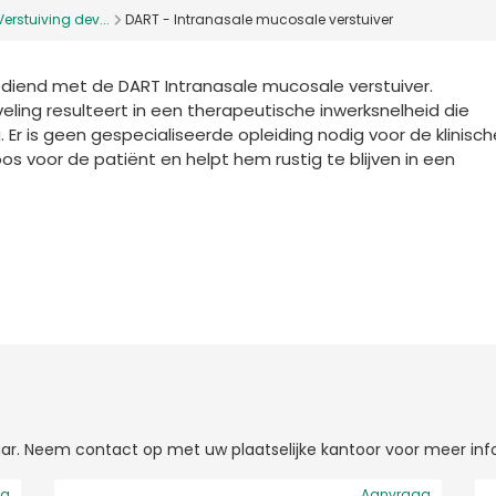
Verstuiving dev...
DART - Intranasale mucosale verstuiver
ediend met de DART Intranasale mucosale verstuiver.
ling resulteert in een therapeutische inwerksnelheid die
 Er is geen gespecialiseerde opleiding nodig voor de klinisch
s voor de patiënt en helpt hem rustig te blijven in een
gbaar. Neem contact op met uw plaatselijke kantoor voor meer inf
ag
Aanvraag